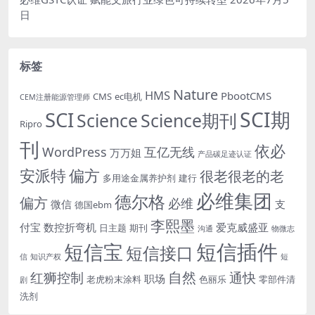
日
标签
Nature
HMS
PbootCMS
CMS
ec电机
CEM注册能源管理师
SCI期
SCI
Science
Science期刊
Ripro
刊
依必
WordPress
互亿无线
万万姐
产品碳足迹认证
安派特
偏方
很老很老的老
多用途金属养护剂
建行
必维集团
德尔格
偏方
必维
微信
支
德国ebm
李熙墨
付宝
数控折弯机
爱克威盛亚
日主题
期刊
沟通
物微志
短信插件
短信宝
短信接口
信
知识产权
短
自然
红狮控制
通快
职场
老虎粉末涂料
色丽乐
零部件清
剧
洗剂