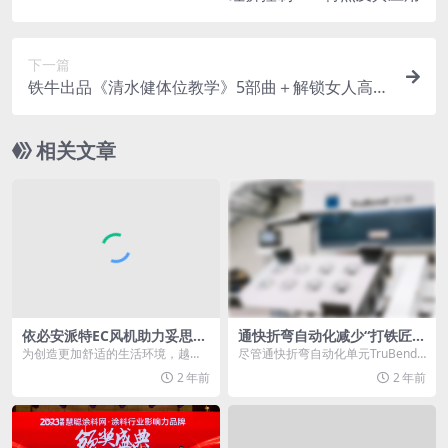
下一篇
铁牛出品《清水健体位教学》5部曲＋解锁女人高潮
的终极密码
相关文章
依必安派特EC风机助力妥思冷
通快折弯自动化减少“打铁匠
梁空调系统
们”的劳动负担
为创造更加舒适的生活环境，越来
尽管通快折弯自动化单元TruBend
越多的家庭开始选择智能家居系
Cell 5000所带来的自动化优势具有
2 年前
2 年前
统，作为空调通风领域设...
吸...