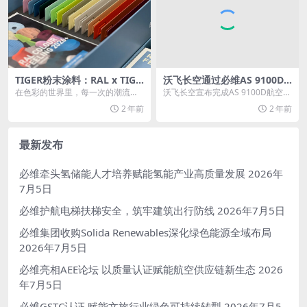
TIGER粉末涂料：RAL x TIGE
沃飞长空通过必维AS 9100D
R联名趋势色板2026+
航空管理体系扩项认证
在色彩的世界里，每一次的潮流更
沃飞长空宣布完成AS 9100D航空管
迭都如同一次心灵的触动，引领我
理体系认证，将“民用航空器和民用
2 年前
2 年前
们走进一个全新的视觉...
航空零部件...
最新发布
必维牵头氢储能人才培养赋能氢能产业高质量发展
2026年
7月5日
必维护航电梯扶梯安全，筑牢建筑出行防线
2026年7月5日
必维集团收购Solida Renewables深化绿色能源全域布局
2026年7月5日
必维亮相AEE论坛 以质量认证赋能航空供应链新生态
2026
年7月5日
必维GSTC认证 赋能文旅行业绿色可持续转型
2026年7月5