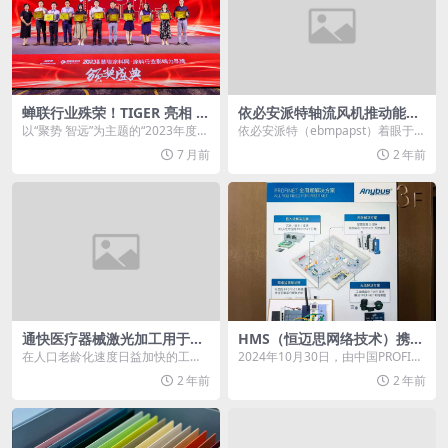
蝉联行业殊荣！TIGER 亮相 2
依必安派特轴流风机推动能源
023 涂料品牌盛会，彰显粉末
革命
以“聚势 智远”为主题的“2023年度涂
依必安派特（ebmpapst）着眼于清
涂料年度影响力标杆实力
料行业高峰论坛&防水行业高峰论
洁能源的未来发展，为燃气供热技
7 月前
2 年前
坛...
术领域提供一...
通快医疗器械激光加工用于制
HMS（恒迈思网络技术）携B
造医疗器械
40 Mini新品亮相PI-China武
在人口老龄化速度日益加快的工业
2024年10月30日，由中国PROFIB
汉站
化国家，微创外科手术的需求持续
US & PROFINET协会...
2 年前
2 年前
增长，且逐渐成为高风...