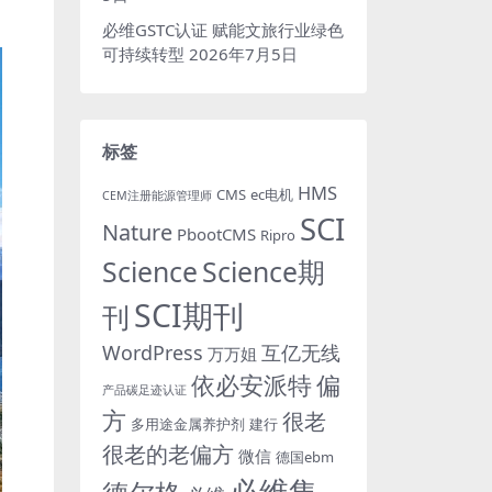
必维GSTC认证 赋能文旅行业绿色
可持续转型
2026年7月5日
标签
HMS
CMS
ec电机
CEM注册能源管理师
SCI
Nature
PbootCMS
Ripro
Science
Science期
SCI期刊
刊
WordPress
互亿无线
万万姐
依必安派特
偏
产品碳足迹认证
方
很老
多用途金属养护剂
建行
很老的老偏方
微信
德国ebm
必维集