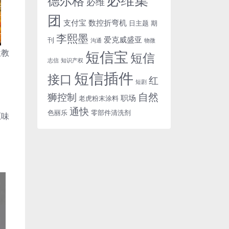
德尔格
必维
团
支付宝
数控折弯机
日主题
期
李熙墨
爱克威盛亚
刊
沟通
物微
位教
短信宝
短信
志信
知识产权
短信插件
接口
红
短剧
自然
狮控制
职场
老虎粉末涂料
通快
色丽乐
零部件清洗剂
原味