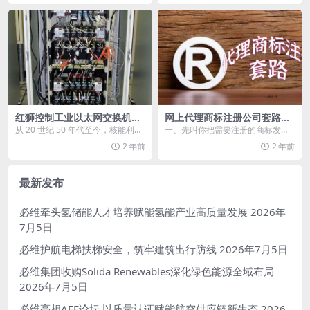
红狮控制工业以太网交换机，
网上代理商标注册公司套路大
推动核电数字化转型
揭秘
从 20 世纪 50 年代至今，核能利用
一、先叫你把需要注册的商标发给
技术已发展到第四代的原型堆研
它查询; 二、查询后告诉你，注册通
2 年前
2 年前
发，更加强化...
过率为95%以上...
最新发布
必维牵头氢储能人才培养赋能氢能产业高质量发展
2026年
7月5日
必维护航电梯扶梯安全，筑牢建筑出行防线
2026年7月5日
必维集团收购Solida Renewables深化绿色能源全域布局
2026年7月5日
必维亮相AEE论坛 以质量认证赋能航空供应链新生态
2026