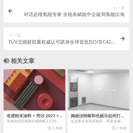
上一篇
对话必维氢能专家 全链条赋能中企破局氢能出海
下一篇
TÜV北德获双重权威认可跻身全球首批ISO/IEC420
01认证机构
相关文章
老虎粉末涂料 × 劳尔 2027 +
揭秘洁特耐和色丽乐如何打造
色彩趋势 匠造粉末涂料新美学
美学与功能并重的科研空间
圣诞的创意氛围总能唤醒人们对色
走进重庆金凤实验室，看爱克威盛
彩的无限想象，而当前沿的色彩趋
亚产品焕新墙面，赋能高效、健康
5 月前
1 年前
势遇上专业的粉末涂料...
的科研环境。 Pro...