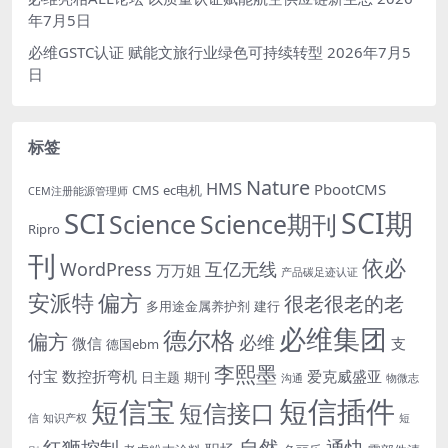
年7月5日
必维GSTC认证 赋能文旅行业绿色可持续转型
2026年7月5
日
标签
Nature
HMS
PbootCMS
CMS
ec电机
CEM注册能源管理师
SCI期
SCI
Science
Science期刊
Ripro
刊
依必
WordPress
互亿无线
万万姐
产品碳足迹认证
安派特
偏方
很老很老的老
多用途金属养护剂
建行
必维集团
德尔格
偏方
必维
微信
支
德国ebm
李熙墨
付宝
数控折弯机
爱克威盛亚
日主题
期刊
沟通
物微志
短信插件
短信宝
短信接口
信
知识产权
短
自然