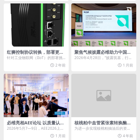
红狮控制协议转换，部署更为
聚焦气候披露必维助力中国企
安全的IIoT网络
业构建环境领导力
针对工业物联网（IIoT）的部署挑
2026年4月28日，“披露筑基，行动
战，红狮控制的协议转换FlexEdge
致远——CDP颁奖典礼暨中国企业
2 年前
1 月前
边缘智能...
气候报告发...
必维亮相AEE论坛 以质量认证
核桃粕中血管紧张素转换酶
赋能航空供应链新生态
（ACE）抑制肽的提取工艺及
2026年5月7—9日，AEE2026上海
为进一步实现核桃粕抽油后的资源
活性的优化
国际航空航天与低空飞行器制造业
再利用，以核桃粕为原料制备了多
1 月前
4 年前
博览会在...
肽，并研究了其对血管...