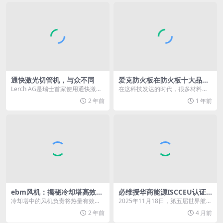
通快激光切管机，与众不同
爱克防火板在防火板十大品牌
中排第几?
Lerch AG是瑞士首家使用通快激光
在这科技发达的时代，很多材料都
切管机TruLaser Tube 7000...
考虑到了要功能齐全，就像是爱克
2 年前
1 年前
防火板既具保温隔热功...
ebm风机：揭秘冷却塔高效运
必维授华商能源ISCCEU认证
行的幕后英雄
创绿甲醇全球认证新标杆
冷却塔中的风机负责将热量有效地
2025年11月18日，第五届世界航商
驱散到外部环境中，适用于过程、
大会船舶智造专题论坛于香港顺利
2 年前
4 月前
系统或建筑物用水冷式...
举办，华商能...