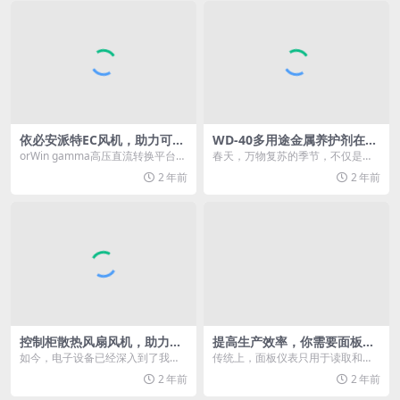
依必安派特EC风机，助力可再
WD-40多用途金属养护剂在春
生资源平台
天的妙用
orWin gamma高压直流转换平台位
春天，万物复苏的季节，不仅是大
于德国北海海岸130公里处，重约1
地换上了新装，家中的金属制品也
2 年前
2 年前
8,0...
在悄悄呼唤着新的生机...
控制柜散热风扇风机，助力电
提高生产效率，你需要面板仪
子设备稳定运行
表的神助攻
如今，电子设备已经深入到了我们
传统上，面板仪表只用于读取和显
生活的方方面面。从智能手机、电
示信息，因此许多企业不愿在他们
2 年前
2 年前
脑到大型数据中心，这...
认为无法带动大幅增长...