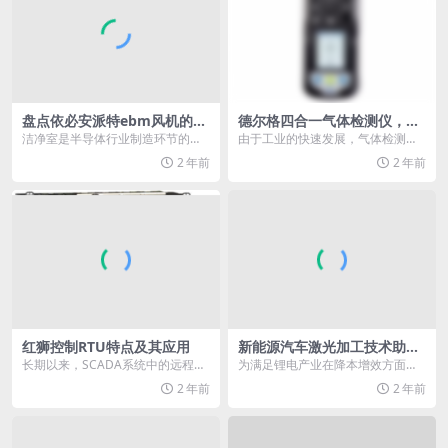
盘点依必安派特ebm风机的精
德尔格四合一气体检测仪，清
彩瞬间
晰的信号设计
洁净室是半导体行业制造环节的重
由于工业的快速发展，气体检测仪
要一环，它对通风系统的要求较
在安全生产中扮演着越来越重要的
2 年前
2 年前
高，包括高空气交换率、...
角色。作为工业安全领...
红狮控制RTU特点及其应用
新能源汽车激光加工技术助力
电池制造降本增效
长期以来，SCADA系统中的远程终
为满足锂电产业在降本增效方面的
端单元（RTU）在石油开采、天然
迫切需求，通快公司凭借其丰富的
2 年前
2 年前
气传输、水利调...
激光技术经验，针对激...