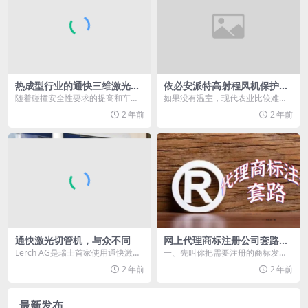
热成型行业的通快三维激光切
依必安派特高射程风机保护温
割解决方案
室植物大作战
随着碰撞安全性要求的提高和车身
如果没有温室，现代农业比较难发
轻量化需求的增长，热冲压成型工
展起来。即使身处冬季，温室依然
2 年前
2 年前
艺的独特优势逐渐凸显...
能营造出夏季的气候条...
通快激光切管机，与众不同
网上代理商标注册公司套路大
揭秘
Lerch AG是瑞士首家使用通快激光
一、先叫你把需要注册的商标发给
切管机TruLaser Tube 7000...
它查询; 二、查询后告诉你，注册通
2 年前
2 年前
过率为95%以上...
最新发布