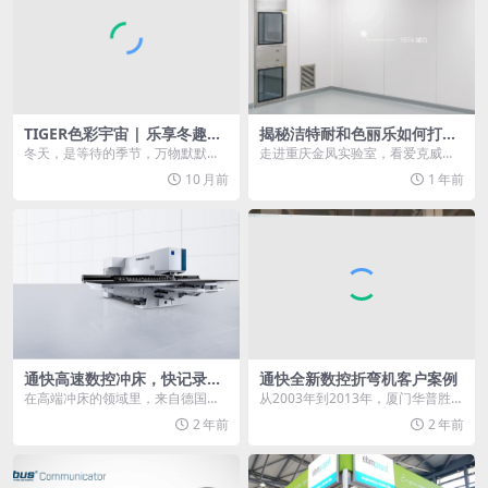
TIGER色彩宇宙 | 乐享冬趣，
揭秘洁特耐和色丽乐如何打造
重拾内心秩序
美学与功能并重的科研空间
冬天，是等待的季节，万物默默酝
走进重庆金凤实验室，看爱克威盛
酿，呈现出果敢而凌冽的生命力，
亚产品焕新墙面，赋能高效、健康
10 月前
1 年前
这是四季中最后一个时...
的科研环境。 Pro...
通快高速数控冲床，快记录保
通快全新数控折弯机客户案例
持者
在高端冲床的领域里，来自德国通
从2003年到2013年，厦门华普胜狂
快的冲床TruPunch 5000高速数控
飙突进，客户达到了上百家。2022
2 年前
2 年前
冲床凭借...
年的时候...