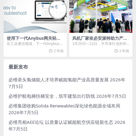
使用下一代Anybus网关轻松
风机厂家依必安派特助力产业
排除故障
“芯”未来
在工业通信领域，下一代Anybus网
3月20日—22日，半导体行业的年
关不仅因其功能、稳健性和易用性
度盛会—SEMICON China 2024
2 年前
2 年前
而脱颖而出，还...
在...
最新发布
必维牵头氢储能人才培养赋能氢能产业高质量发展
2026年
7月5日
必维护航电梯扶梯安全，筑牢建筑出行防线
2026年7月5日
必维集团收购Solida Renewables深化绿色能源全域布局
2026年7月5日
必维亮相AEE论坛 以质量认证赋能航空供应链新生态
2026
年7月5日