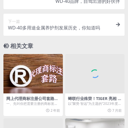
WD-40品牌，自驾出游的好伙伴
下一篇
WD-40多用途金属养护剂发展历史，你知道吗
相关文章
网上代理商标注册公司套路大
蝉联行业殊荣！TIGER 亮相 2
揭秘
023 涂料品牌盛会，彰显粉末
一、先叫你把需要注册的商标发给
以“聚势 智远”为主题的“2023年度涂
涂料年度影响力标杆实力
它查询; 二、查询后告诉你，注册通
料行业高峰论坛&防水行业高峰论
2 年前
7 月前
过率为95%以上...
坛...