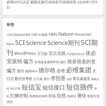
必维GSTC认证 赋能文旅行业绿色可持续转型
2026年7月5
日
标签
Nature
HMS
PbootCMS
CMS
ec电机
CEM注册能源管理师
SCI期
SCI
Science
Science期刊
Ripro
刊
依必
WordPress
互亿无线
万万姐
产品碳足迹认证
安派特
偏方
很老很老的老
多用途金属养护剂
建行
必维集团
德尔格
偏方
必维
微信
支
德国ebm
李熙墨
付宝
数控折弯机
爱克威盛亚
日主题
期刊
沟通
物微志
短信插件
短信宝
短信接口
信
知识产权
短
自然
红狮控制
通快
职场
老虎粉末涂料
色丽乐
零部件清
剧
洗剂