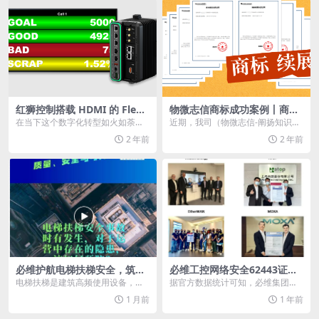
红狮控制搭载 HDMI 的 FlexE
物微志信商标成功案例丨商标
dge协议转换器
续展成功，再获10年专用权！
在当下这个数字化转型如火如荼的
近期，我司（物微志信-阐扬知识产
时代，红狮控制以其卓越的创新技
权平台）大批客户成功续展，再获1
2 年前
2 年前
术和解决方案，引领了...
0年商标专用权。...
必维护航电梯扶梯安全，筑牢
必维工控网络安全62443证书
建筑出行防线
颁发量超全球发证量一半
电梯扶梯是建筑高频使用设备，困
据官方数据统计可知，必维集团作
人、夹伤等事故时有发生，运营隐
为第三方测试、检验、认证服务机
1 月前
1 年前
患威胁公众安全。如何...
构，已成功颁发了超过...