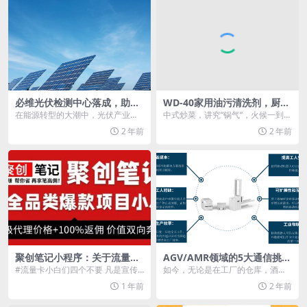
必维光伏检测中心落成，助力
WD-40家用油污清洗剂，厨房
中国光伏产业出海
利器
在能源转型的大潮中，光伏产业作
中式炒菜，讲究“锅气“，火候一到
为中国绿色能源发展的先锋军，正
位，色香味俱全，久而久之，油污
2 年前
2 年前
以前所未有的速度崛起...
烦恼随之而来：抽油...
聚创笔记小程序：关于流量卡
AGV/AMR领域的5大通信挑战
产品的百问百答
是什么
#流量卡小白们四个不要 凡是宣传9
如今，无论是在工厂的仓库，酒店
元流量还贼多的都是套路，不要！
的走廊，或是家中的客厅，我们都
1 年前
2 年前
凡是无11位手...
能看到移动机器人（A...