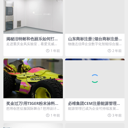
揭秘洁特耐和色丽乐如何打造
山东商标注册|烟台商标注册|
美学与功能并重的科研空间
威海注册商标|烟台商标转让|
走进重庆金凤实验室，看爱克威盛
物微志信®企业数字化智能综合服
烟台商标交易|烟台知识产权|
亚产品焕新墙面，赋能高效、健康
务平台（简称“物微志信®”）是微云
1 年前
2 年前
烟台商标代理机构-物微志信企
的科研环境。 Pro...
旗下专业的企业数...
业数字化智能综合服务平台官
网
奖金过万!用TIGER粉末涂料定
必维集团CEM注册能源管理师
义战斗机器人的未来!
培训
想用创意征服国际舞台? 想用设计为
能源管理已成为企业可持续发展的
战斗机器人赋予「超能力」? TIGER
重要组成部分。作为第三方测试、
1 年前
3 年前
联合国际...
检验、认证机构，必维...