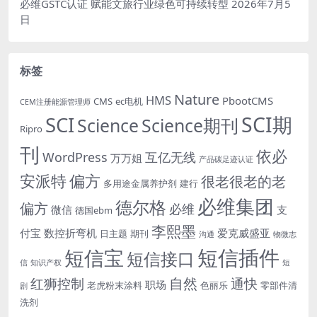
必维GSTC认证 赋能文旅行业绿色可持续转型
2026年7月5
日
标签
Nature
HMS
PbootCMS
CMS
ec电机
CEM注册能源管理师
SCI期
SCI
Science
Science期刊
Ripro
刊
依必
WordPress
互亿无线
万万姐
产品碳足迹认证
安派特
偏方
很老很老的老
多用途金属养护剂
建行
必维集团
德尔格
偏方
必维
微信
支
德国ebm
李熙墨
付宝
数控折弯机
爱克威盛亚
日主题
期刊
沟通
物微志
短信插件
短信宝
短信接口
信
知识产权
短
自然
红狮控制
通快
职场
老虎粉末涂料
色丽乐
零部件清
剧
洗剂