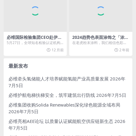
必维国际检验集团CEO赴伊利
2024趋势色表面涂饰之「浓
座谈交流，共探乳业零碳未来
人」色彩
5月27日，全球知名检验认证机构
在老虎粉末涂料，我们相信色彩拥
——必维国际检验集团首席执行官
有唤醒沉睡情感、点燃创意火花的
12 月前
2 年前
Hinda GHA...
魔力，它不仅是个人风...
最新发布
必维牵头氢储能人才培养赋能氢能产业高质量发展
2026年
7月5日
必维护航电梯扶梯安全，筑牢建筑出行防线
2026年7月5日
必维集团收购Solida Renewables深化绿色能源全域布局
2026年7月5日
必维亮相AEE论坛 以质量认证赋能航空供应链新生态
2026
年7月5日