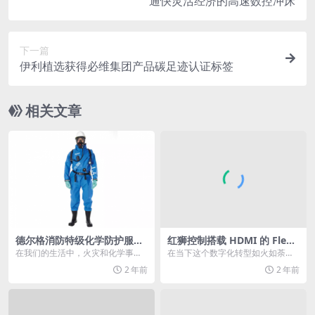
通快灵活经济的高速数控冲床
下一篇
伊利植选获得必维集团产品碳足迹认证标签
相关文章
德尔格消防特级化学防护服，
红狮控制搭载 HDMI 的 FlexE
为卓越而生
dge协议转换器
在我们的生活中，火灾和化学事故
在当下这个数字化转型如火如荼的
的威胁时刻存在，而消防员作为我
时代，红狮控制以其卓越的创新技
2 年前
2 年前
们生命安全的守护者，...
术和解决方案，引领了...