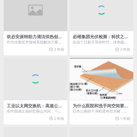
依必安派特助力清洁供热创新
必维集团光伏检测：科技之
时代
光，守护绿色能源未来
作为冷凝技术领域系统解决方案的
在这个日新月异的时代，绿色能源
开拓者，依必安派特（ebmpapst）
正以前所未有的速度改变着我们的
2 年前
2 年前
为用户提供环...
生活。而在这场能源革...
工业以太网交换机：高速公路
为什么医院和洗手间空间要用
监测与管理应用
爱克不燃板
在中国湖北省的壮丽山河间，一条
日本公厕的干净程度有目共睹，但
全长173公里的宜巴高速公路宛如
挑剔的日本人也并不完全买账。为
2 年前
1 年前
一条巨龙，优雅地穿...
了让爱体面的日本国民...