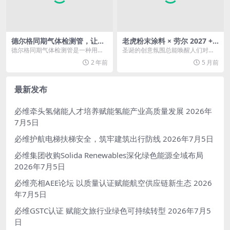
德尔格同期气体检测管，让风
老虎粉末涂料 × 劳尔 2027 +
险和潜在危险一览无余
色彩趋势 匠造粉末涂料新美学
德尔格同期气体检测管是一种用于
圣诞的创意氛围总能唤醒人们对色
检测空气中有毒有害气体的设备，
彩的无限想象，而当前沿的色彩趋
2 年前
5 月前
广泛应用于化工、石油...
势遇上专业的粉末涂料...
最新发布
必维牵头氢储能人才培养赋能氢能产业高质量发展
2026年
7月5日
必维护航电梯扶梯安全，筑牢建筑出行防线
2026年7月5日
必维集团收购Solida Renewables深化绿色能源全域布局
2026年7月5日
必维亮相AEE论坛 以质量认证赋能航空供应链新生态
2026
年7月5日
必维GSTC认证 赋能文旅行业绿色可持续转型
2026年7月5
日