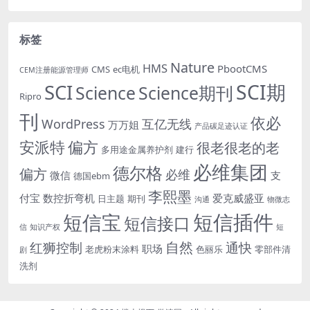
标签
Nature
HMS
PbootCMS
CMS
ec电机
CEM注册能源管理师
SCI期
SCI
Science
Science期刊
Ripro
刊
依必
WordPress
互亿无线
万万姐
产品碳足迹认证
安派特
偏方
很老很老的老
多用途金属养护剂
建行
必维集团
德尔格
偏方
必维
微信
支
德国ebm
李熙墨
付宝
数控折弯机
爱克威盛亚
日主题
期刊
沟通
物微志
短信插件
短信宝
短信接口
信
知识产权
短
自然
红狮控制
通快
职场
老虎粉末涂料
色丽乐
零部件清
剧
洗剂