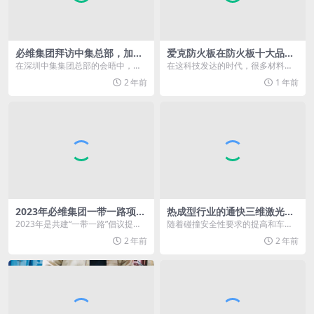
必维集团拜访中集总部，加深
爱克防火板在防火板十大品牌
合作同谋发展
中排第几?
在深圳中集集团总部的会晤中，第
在这科技发达的时代，很多材料都
三方测试、检验、认证机构必维集
考虑到了要功能齐全，就像是爱克
2 年前
1 年前
团大宗商品及工业设施...
防火板既具保温隔热功...
2023年必维集团一带一路项
热成型行业的通快三维激光切
目：建筑和基础设施
割解决方案
2023年是共建“一带一路”倡议提出1
随着碰撞安全性要求的提高和车身
0周年。这一年，必维集团持续助力
轻量化需求的增长，热冲压成型工
2 年前
2 年前
全球建筑和...
艺的独特优势逐渐凸显...