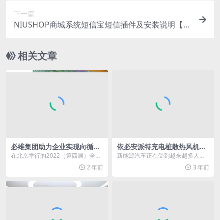
下一篇
NIUSHOP商城系统短信宝短信插件及安装说明【更
新至V5.4.6】
相关文章
必维集团助力企业实现向循环
依必安派特充电桩散热风机解
经济的转型
决充电难的问题
在北京举行的2022（第四届）全球
新能源汽车正在受到越来越多人的
生物质能创新发展高峰论坛，由一
追捧，但随着需求的增长，在一些
2 年前
3 年前
系列权威机构共同...
欧洲国家（例如德国）...