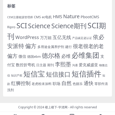
标签
Nature
HMS
PbootCMS
CMS
ec电机
CEM注册能源管理师
SCI期
SCI
Science
Science期刊
Ripro
刊
依必
WordPress
互亿无线
万万姐
产品碳足迹认证
安派特
偏方
很老很老的老
多用途金属养护剂
建行
必维集团
德尔格
偏方
必维
微信
支
德国ebm
李熙墨
付宝
数控折弯机
爱克威盛亚
日主题
期刊
沟通
物微志
短信插件
短信宝
短信接口
信
知识产权
短
自然
红狮控制
通快
职场
老虎粉末涂料
色丽乐
零部件清
剧
洗剂
Copyright © 2024
楼上楼下-学渣网
- All rights reserved