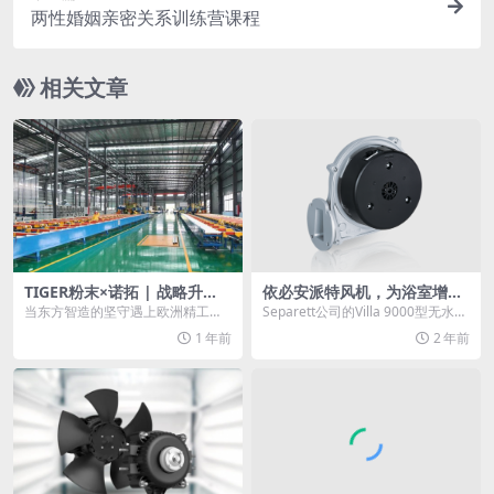
两性婚姻亲密关系训练营课程
相关文章
TIGER粉末×诺拓 | 战略升
依必安派特风机，为浴室增加
级，双核驱动，赋能高端家居
了舒适感
当东方智造的坚守遇上欧洲精工的
Separett公司的Villa 9000型无水马
新生态
极致，当“用初心守护品质”的诺拓铝
桶不仅为瑞典家庭提供了卫生间
1 年前
2 年前
材遇见“定义粉末...
的...