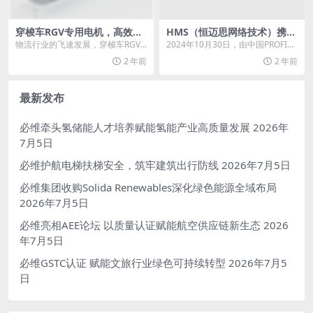
穿梭车RGV专用电机，高效能
HMS（恒迈思网络技术）携B
背后的秘密武器
40 Mini新品亮相PI-China武
物流行业的飞速发展，穿梭车RGV
2024年10月30日，由中国PROFIB
汉站
（Rail Guided Vehicle有轨制导...
US & PROFINET协会...
2 年前
2 年前
最新发布
必维牵头氢储能人才培养赋能氢能产业高质量发展
2026年
7月5日
必维护航电梯扶梯安全，筑牢建筑出行防线
2026年7月5日
必维集团收购Solida Renewables深化绿色能源全域布局
2026年7月5日
必维亮相AEE论坛 以质量认证赋能航空供应链新生态
2026
年7月5日
必维GSTC认证 赋能文旅行业绿色可持续转型
2026年7月5
日