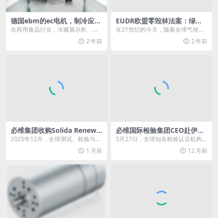
德国ebm的ec电机，制冷应用
EUDR欧盟零毁林法案：绿色
的下一个明智之选
供应链下的企业生存战
在商用食品行业，冷藏展示柜、风
在21世纪的今天，随着全球气候变
幕保鲜柜和饮料柜中的电机需要长
化的日益严峻，环境保护已成为全
2 年前
2 年前
时间不间断运行，这使...
球共识。欧盟作为世...
必维集团收购Solida Renewa
必维国际检验集团CEO赴伊利
bles深化绿色能源全域布局
座谈交流，共探乳业零碳未来
2025年12月，全球测试、检验与认
5月27日，全球知名检验认证机构
证（TIC）行业龙头必维集团，正式
——必维国际检验集团首席执行官
1 月前
12 月前
完成对可再...
Hinda GHA...