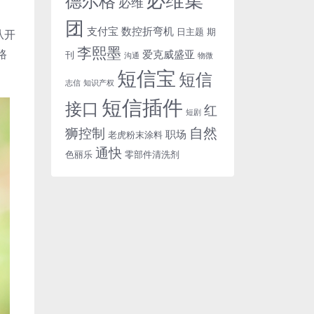
德尔格
必维
团
支付宝
数控折弯机
日主题
期
从开
李熙墨
路
爱克威盛亚
刊
沟通
物微
短信宝
短信
志信
知识产权
短信插件
接口
红
短剧
自然
狮控制
职场
老虎粉末涂料
通快
色丽乐
零部件清洗剂