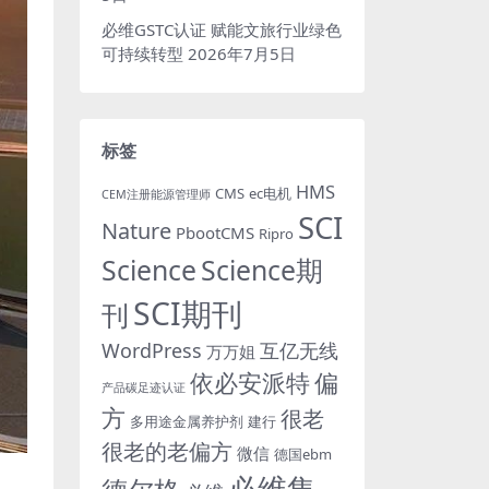
必维GSTC认证 赋能文旅行业绿色
可持续转型
2026年7月5日
标签
HMS
CMS
ec电机
CEM注册能源管理师
SCI
Nature
PbootCMS
Ripro
Science
Science期
SCI期刊
刊
WordPress
互亿无线
万万姐
依必安派特
偏
产品碳足迹认证
方
很老
多用途金属养护剂
建行
很老的老偏方
微信
德国ebm
必维集