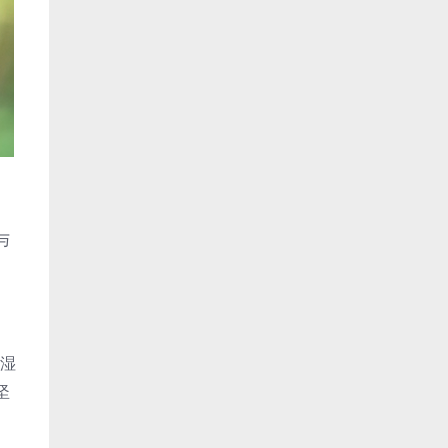
与
用湿
坚