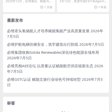
bles深化绿色能源全域布局
探门窗品质美学进阶之路
2025年12月，全球测试、检验与认
3月12日，老虎中国CEO Bulgarini
证（TIC）行业龙头必维集团，正式
Philipp 率中国核心高层团...
1 月前
1 年前
完成对可再...
最新发布
必维牵头氢储能人才培养赋能氢能产业高质量发展
2026年
7月5日
必维护航电梯扶梯安全，筑牢建筑出行防线
2026年7月5日
必维集团收购Solida Renewables深化绿色能源全域布局
2026年7月5日
必维亮相AEE论坛 以质量认证赋能航空供应链新生态
2026
年7月5日
必维GSTC认证 赋能文旅行业绿色可持续转型
2026年7月5
日
标签