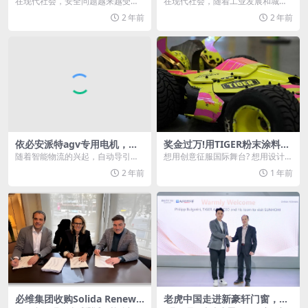
在现代社会，安全问题越来越受到
在现代社会，随着工业发展和城市
人们的关注。尤其在工业生产、消
化进程的加速，各种潜在的安全隐
2 年前
2 年前
防救援等领域，呼吸器...
患也随之增加。火灾、...
依必安派特agv专用电机，为a
奖金过万!用TIGER粉末涂料定
gv提供强大动力支持
义战斗机器人的未来!
随着智能物流的兴起，自动导引车
想用创意征服国际舞台? 想用设计为
（agv）已成为现代仓储和生产线上
战斗机器人赋予「超能力」? TIGER
2 年前
1 年前
的得力助手。作为...
联合国际...
必维集团收购Solida Renewa
老虎中国走进新豪轩门窗，共