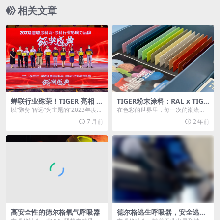
相关文章
蝉联行业殊荣！TIGER 亮相 2
TIGER粉末涂料：RAL x TIGE
023 涂料品牌盛会，彰显粉末
R联名趋势色板2026+
以“聚势 智远”为主题的“2023年度涂
在色彩的世界里，每一次的潮流更
涂料年度影响力标杆实力
料行业高峰论坛&防水行业高峰论
迭都如同一次心灵的触动，引领我
7 月前
2 年前
坛...
们走进一个全新的视觉...
高安全性的德尔格氧气呼吸器
德尔格逃生呼吸器，安全逃生
的秘密武器