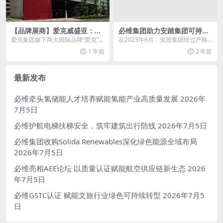
【品牌展商】爱克威盛亚：主
必维集团助力安踏集团可持续
推爱克A级不燃板和爱克娇丽
实践再进一步
爱克集团旗下两大国际品牌“爱克”、
在2023年6月，安踏集团经过严格
彩砂
“威盛亚”，为市场和客户提供以高压
的审核，成功获得了第三方测试、
1 年前
2 年前
耐火装饰板为...
检验、认证机构必...
最新发布
必维牵头氢储能人才培养赋能氢能产业高质量发展
2026年
7月5日
必维护航电梯扶梯安全，筑牢建筑出行防线
2026年7月5日
必维集团收购Solida Renewables深化绿色能源全域布局
2026年7月5日
必维亮相AEE论坛 以质量认证赋能航空供应链新生态
2026
年7月5日
必维GSTC认证 赋能文旅行业绿色可持续转型
2026年7月5
日