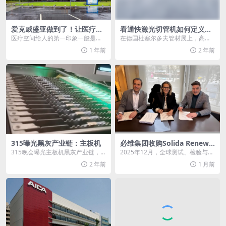
爱克威盛亚做到了！让医疗空
看通快激光切管机如何定义激
间也具备艺术感
光切管的工业4.0
医疗空间给人的第一印象一般是冰
在德国杜塞尔多夫管材展上，高科
冷的，毕竟在医疗环境下，所以器
技公司通快携手仓储系统专家STOP
1 年前
2 年前
械都要处于无菌的状态...
A，共同推出了一...
315曝光黑灰产业链：主板机
必维集团收购Solida Renewa
bles深化绿色能源全域布局
315晚会曝光主板机黑灰产业链，
2025年12月，全球测试、检验与认
主板机是什么呢?可能很多人还不知
证（TIC）行业龙头必维集团，正式
2 年前
1 月前
道。在这里邓小K...
完成对可再...