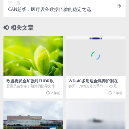
下一篇
CAN总线：医疗设备数据传输的稳定之选
相关文章
欧盟委员会加强对EUDR欧盟
WD-40多用途金属养护剂在春
零毁林法案的支持
天的妙用
盟委员会发布了额外的指导文件和
春天，万物复苏的季节，不仅是大
更强大的国际合作框架，以支持利
地换上了新装，家中的金属制品也
2 年前
2 年前
益相关者、成员国和第...
在悄悄呼唤着新的生机...