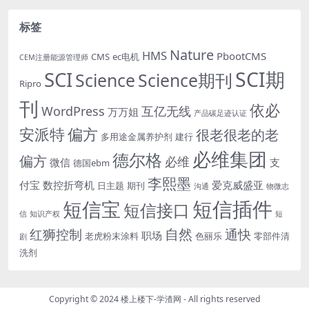
标签
Nature
HMS
PbootCMS
CMS
ec电机
CEM注册能源管理师
SCI期
SCI
Science
Science期刊
Ripro
刊
依必
WordPress
互亿无线
万万姐
产品碳足迹认证
安派特
偏方
很老很老的老
多用途金属养护剂
建行
必维集团
德尔格
偏方
必维
微信
支
德国ebm
李熙墨
付宝
数控折弯机
爱克威盛亚
日主题
期刊
沟通
物微志
短信插件
短信宝
短信接口
信
知识产权
短
自然
红狮控制
通快
职场
老虎粉末涂料
色丽乐
零部件清
剧
洗剂
Copyright © 2024
楼上楼下-学渣网
- All rights reserved