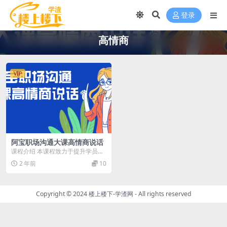
登录
高情商
VIP
阿宝职场沟通大课高情商说话
课程介绍 本课程致力于提升学员的
职场沟通技巧和情商，包括有效沟
2 年前
10
通、情绪管理、人际...
Copyright © 2024
楼上楼下-学渣网
- All rights reserved