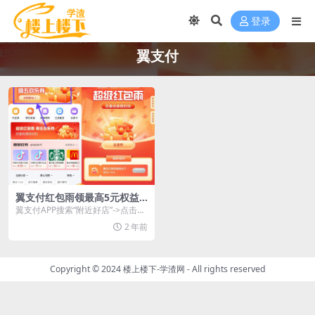
登录
翼支付
翼支付红包雨领最高5元权益
金
翼支付APP搜索“附近好店”->点击横
幅进入->直接抽最高5亓权益金...
2 年前
Copyright © 2024
楼上楼下-学渣网
- All rights reserved