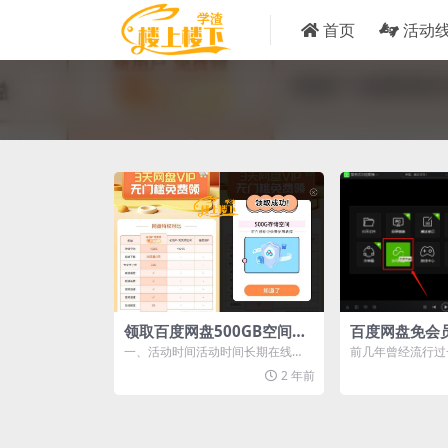
首页
活动
领取百度网盘500GB空间容
百度网盘免会
量或3天vip活动
法
一、活动时间活动时间长期在线
前几年曾经流行过
二、活动规则新用户：活动期间下
艺万能联播居然又
2 年前
载安装百度网盘 AP...
奇艺万能联播”软...