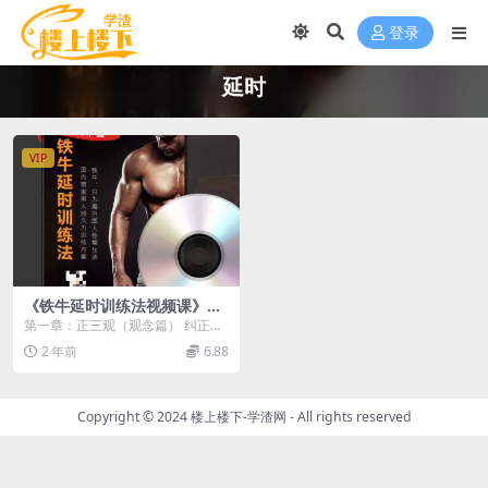
登录
延时
VIP
《铁牛延时训练法视频课》全
集下载资源
第一章：正三观（观念篇） 纠正以
往错误的性观念，并找到导致自己
2 年前
6.88
射精过快的原因。 ...
Copyright © 2024
楼上楼下-学渣网
- All rights reserved