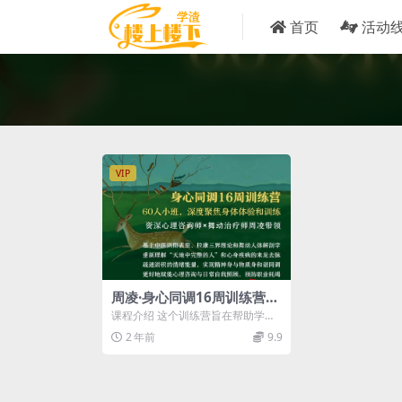
首页
活动
VIP
周凌·身心同调16周训练营，
整合中医、舞动与拉康，赋
课程介绍 这个训练营旨在帮助学员
能心理咨询与自我照顾
实现身心平衡与健康。课程涵盖自
2 年前
9.9
我照顾、心理调适、...