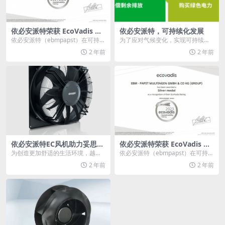
依必安派特荣获 EcoVadis 银
依必安派特，可持续化发展
牌
依必安派特（ebmpapst）在可持续
为了应对气候变化，实现可持续发
发展领域取得了重大进步，在新的E
展，各个国家相应推出各自的气候
2 年前
2 年前
coVad...
能源政策：中国的“碳...
依必安派特EC风机助力妥思冷
依必安派特荣获 EcoVadis 银
梁空调系统
牌
为创造更加舒适的生活环境，越来
依必安派特（ebmpapst）在可持续
越多的家庭开始选择智能家居系
发展领域取得了重大进步，在新的E
2 年前
2 年前
统，作为空调通风领域设...
coVad...