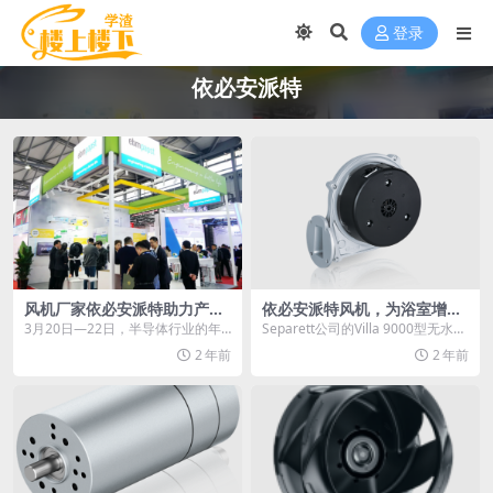
登录
依必安派特
风机厂家依必安派特助力产业
依必安派特风机，为浴室增加
“芯”未来
了舒适感
3月20日—22日，半导体行业的年
Separett公司的Villa 9000型无水马
度盛会—SEMICON China 2024
桶不仅为瑞典家庭提供了卫生间
2 年前
2 年前
在...
的...