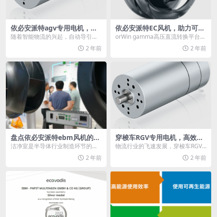
依必安派特agv专用电机，为a
依必安派特EC风机，助力可再
gv提供强大动力支持
生资源平台
随着智能物流的兴起，自动导引车
orWin gamma高压直流转换平台位
（agv）已成为现代仓储和生产线上
于德国北海海岸130公里处，重约1
2 年前
2 年前
的得力助手。作为...
8,0...
盘点依必安派特ebm风机的精
穿梭车RGV专用电机，高效能
彩瞬间
背后的秘密武器
洁净室是半导体行业制造环节的重
物流行业的飞速发展，穿梭车RGV
要一环，它对通风系统的要求较
（Rail Guided Vehicle有轨制导...
2 年前
2 年前
高，包括高空气交换率、...