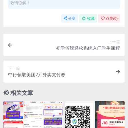
敬请谅解！
分享
收藏
点赞(
0
)
上一篇
初学篮球轻松系统入门学生课程
下一篇
中行领取美团2亓外卖支付券
相关文章