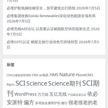
7月5日
必维护航电梯扶梯安全，筑牢建筑出行防线
2026年7月5日
必维集团收购Solida Renewables深化绿色能源全域布局
2026年7月5日
必维亮相AEE论坛 以质量认证赋能航空供应链新生态
2026
年7月5日
必维GSTC认证 赋能文旅行业绿色可持续转型
2026年7月5
日
标签
Nature
HMS
PbootCMS
CMS
ec电机
CEM注册能源管理师
SCI期
SCI
Science
Science期刊
Ripro
刊
依必
WordPress
互亿无线
万万姐
产品碳足迹认证
安派特
偏方
很老很老的老
多用途金属养护剂
建行