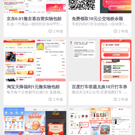
京东0.01撸京喜自营实物包邮
免费领取10元公交地铁余额
任选一个商品->跳转到京东APP打
手机扫码打开活动地址->自动弹10
开->顶部弹3减2.99亓券-&g...
元权益金，可0元充值10元公交地
2 年前
2 年前
铁卡，全...
淘宝天降福利1元撸实物包邮
百度打车答题兑换10亓打车券
每天每个分类都可以领1次 直接领
微信关注#公众号:百度地图打车 ->
“优惠券+淘礼金”下单即可，最低0
发送“打车2025”->复制兑换...
2 年前
2 年前
元撸实物包邮！...