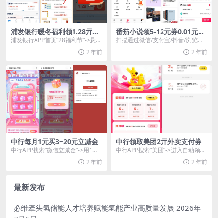
浦发银行暖冬福利领1.28亓红
番茄小说领5-12元券0.01元买
包
书
浦发银行APP首页“28福利节”->悬浮
扫描通过微信/支付宝/抖音/浏览器
窗“天降红包”->直接领1....
等APP扫码下方二维码->下载并安
2 年前
2 年前
装番茄...
中行每月1元买3~20元立减金
中行领取美团2亓外卖支付券
中行APP搜索“微信立减金”->用1亓
中行APP搜索“美团”->进入自动领2
必得3~20元立减金，每日限量2.9...
亓支付券，可以和美团红包叠加使
2 年前
2 年前
用
最新发布
必维牵头氢储能人才培养赋能氢能产业高质量发展
2026年