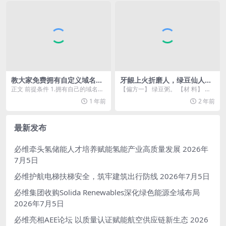
教大家免费拥有自定义域名邮
牙龈上火折磨人，绿豆仙人掌
箱，可任意收发邮件，注册各
消肿又止痛
正文 前提条件 1.拥有自己的域名，
【偏方一】 绿豆粥。 【材 料】 绿
类AI账号
这步简单就不多说了，随便注册免
豆 500克。 【做 法】 将绿豆熬煮
1 年前
2 年前
费域名，或者花...
成粥,...
最新发布
必维牵头氢储能人才培养赋能氢能产业高质量发展
2026年
7月5日
必维护航电梯扶梯安全，筑牢建筑出行防线
2026年7月5日
必维集团收购Solida Renewables深化绿色能源全域布局
2026年7月5日
必维亮相AEE论坛 以质量认证赋能航空供应链新生态
2026