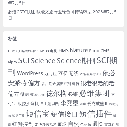
年7月5日
必维GSTC认证 赋能文旅行业绿色可持续转型
2026年7月5
日
标签
Nature
HMS
PbootCMS
CMS
ec电机
CEM注册能源管理师
SCI期
SCI
Science
Science期刊
Ripro
刊
依必
WordPress
互亿无线
万万姐
产品碳足迹认证
安派特
偏方
很老很老的老
多用途金属养护剂
建行
必维集团
德尔格
偏方
必维
微信
支
德国ebm
李熙墨
付宝
数控折弯机
爱克威盛亚
日主题
期刊
沟通
物微志
短信插件
短信宝
短信接口
信
知识产权
短
自然
红狮控制
通快
职场
老虎粉末涂料
色丽乐
零部件清
剧