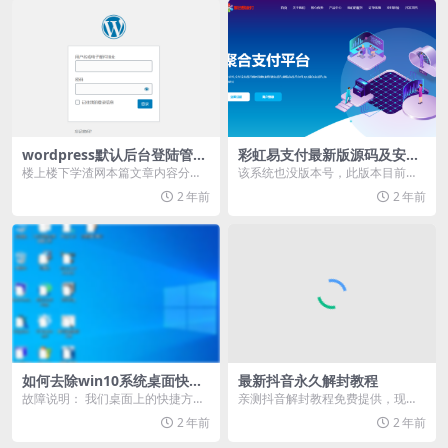
wordpress默认后台登陆管理
彩虹易支付最新版源码及安装
地址修改方法汇总
教程（修复BUG+新增加订单
楼上楼下学渣网本篇文章内容分享
该系统也没版本号，此版本目前是
投诉功能）
给大家如何对wordpress后台地址
比较新的版本，增加了订单投诉功
2 年前
2 年前
进行修改的几...
能，和一个好看的二次...
如何去除win10系统桌面快捷
最新抖音永久解封教程
方式图标上的小白块
故障说明： 我们桌面上的快捷方式
亲测抖音解封教程免费提供，现在
图标外加了一个小白块，虽然不影
还可以（免费）！！！ 教程简要 先
2 年前
2 年前
响运行，但是会影响...
申请解，解过没有...