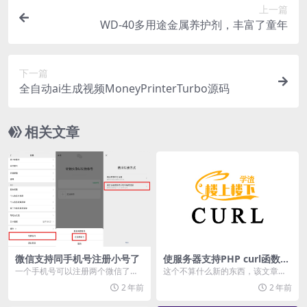
上一篇
WD-40多用途金属养护剂，丰富了童年
下一篇
全自动ai生成视频MoneyPrinterTurbo源码
相关文章
微信支持同手机号注册小号了
使服务器支持PHP curl函数：
开启CURL扩展的方法
一个手机号可以注册两个微信了，
这个不算什么新的东西，该文章主
方便将工作号和生活号分开！ 操作
要是对一些刚接触PHP的朋友和新
2 年前
2 年前
路径“微信-我-设...
手站长起到一点帮助...