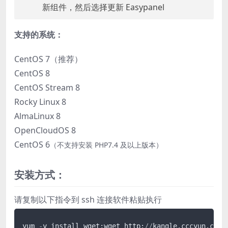
新组件，然后选择更新 Easypanel
支持的系统：
CentOS 7（推荐）
CentOS 8
CentOS Stream 8
Rocky Linux 8
AlmaLinux 8
OpenCloudOS 8
CentOS 6
（不支持安装 PHP7.4 及以上版本）
安装方式：
请复制以下指令到 ssh 连接软件粘贴执行
yum 
-
y install wget;wget http:
/
/
kangle.cccyun.cn
/
s