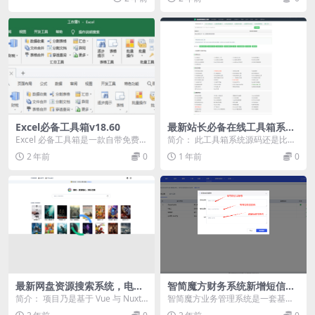
能，和一个好看的二次...
值观加密，git...
Excel必备工具箱v18.60
最新站长必备在线工具箱系统
源码 含上百款工具 带后台版
Excel 必备工具箱是一款自带免费多
简介： 此工具箱系统源码还是比较
本 自适应模板 优化修复版
标签的 EXCEL 工具箱， 同时支持
成熟的，虽然没有那么花里胡哨，
2 年前
0
1 年前
0
o...
但贵在简洁大方，全...
最新网盘资源搜索系统，电视
智简魔方财务系统新增短信宝
直播，Alist聚合播放
短信插件
简介： 项目乃是基于 Vue 与 Nuxt.j
智简魔方业务管理系统是一套基于P
s 技术打造的网盘搜索项目，持续
HP+MYSQL构建开源免费的业务管