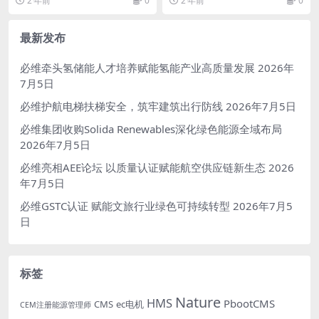
2 年前
0
2 年前
0
开...
理系统。具有...
最新发布
必维牵头氢储能人才培养赋能氢能产业高质量发展
2026年
7月5日
必维护航电梯扶梯安全，筑牢建筑出行防线
2026年7月5日
必维集团收购Solida Renewables深化绿色能源全域布局
2026年7月5日
必维亮相AEE论坛 以质量认证赋能航空供应链新生态
2026
年7月5日
必维GSTC认证 赋能文旅行业绿色可持续转型
2026年7月5
日
标签
Nature
HMS
PbootCMS
CMS
ec电机
CEM注册能源管理师