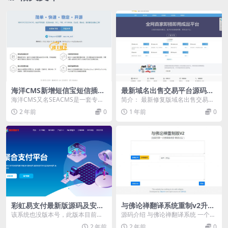
海洋CMS新增短信宝短信插件
最新域名出售交易平台源码修
及安装说明【更新至V13.2】
复版带搭建教程
海洋CMS又名SEACMS是一套专为
简介： 最新修复版域名出售交易平
不同需求的站长而设计的视频点播
台源码，搭建即可正常使用，后台
2 年前
0
1 年前
0
系统，灵活，方...
功能测试正常，前台...
彩虹易支付最新版源码及安装
与佛论禅翻译系统重制v2升级
教程（修复BUG+新增加订单
版源码
该系统也没版本号，此版本目前是
源码介绍 与佛论禅翻译系统 一个翻
投诉功能）
比较新的版本，增加了订单投诉功
译佛论的娱乐系统，类似于核心价
2 年前
2 年前
0