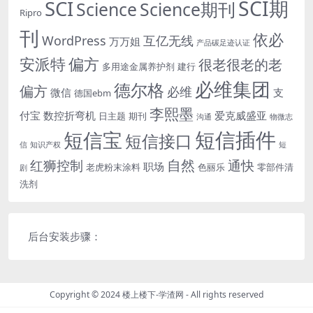
SCI期
SCI
Science
Science期刊
Ripro
刊
依必
WordPress
互亿无线
万万姐
产品碳足迹认证
安派特
偏方
很老很老的老
多用途金属养护剂
建行
必维集团
德尔格
偏方
必维
微信
支
德国ebm
李熙墨
付宝
数控折弯机
爱克威盛亚
日主题
期刊
沟通
物微志
短信插件
短信宝
短信接口
信
知识产权
短
自然
红狮控制
通快
职场
老虎粉末涂料
色丽乐
零部件清
剧
洗剂
后台安装步骤：
Copyright © 2024
楼上楼下-学渣网
- All rights reserved