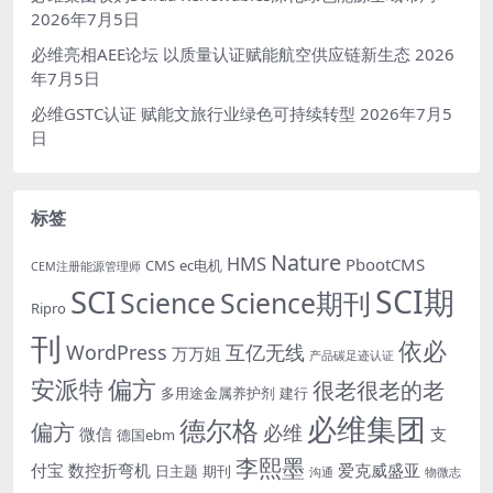
2026年7月5日
必维亮相AEE论坛 以质量认证赋能航空供应链新生态
2026
年7月5日
必维GSTC认证 赋能文旅行业绿色可持续转型
2026年7月5
日
标签
Nature
HMS
PbootCMS
CMS
ec电机
CEM注册能源管理师
SCI期
SCI
Science
Science期刊
Ripro
刊
依必
WordPress
互亿无线
万万姐
产品碳足迹认证
安派特
偏方
很老很老的老
多用途金属养护剂
建行
必维集团
德尔格
偏方
必维
微信
支
德国ebm
李熙墨
付宝
数控折弯机
爱克威盛亚
日主题
期刊
沟通
物微志