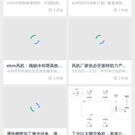
中企破局氢能出海
览会，揭秘2025铝材色彩美学
2026中国氢能展期间，中国能源网
在WINDOOR第31届门窗幕墙新产
新风向
与必维全球氢能业务总监Laurence
品博览会的聚光灯下，TIGER粉末
3 月前
1 年前
Bois...
亮相战略合...
ebm风机：揭秘冷却塔高效运
风机厂家依必安派特助力产业
行的幕后英雄
“芯”未来
冷却塔中的风机负责将热量有效地
3月20日—22日，半导体行业的年
驱散到外部环境中，适用于过程、
度盛会—SEMICON China 2024
2 年前
2 年前
系统或建筑物用水冷式...
在...
通快精密加工激光设备，清洗
工业以太网交换机：高速公路