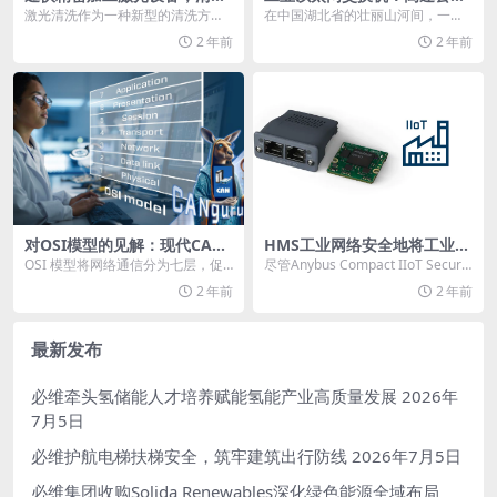
问题一网打尽
监测与管理应用
激光清洗作为一种新型的清洗方
在中国湖北省的壮丽山河间，一条
式，相较于传统的喷砂、机械打
全长173公里的宜巴高速公路宛如
2 年前
2 年前
磨、化学清洗、干冰清洗和...
一条巨龙，优雅地穿...
对OSI模型的见解：现代CAN
HMS工业网络安全地将工业设
网络的结构
备连接至物联网软件
OSI 模型将网络通信分为七层，促
尽管Anybus Compact IIoT Secure
进了互操作性和开发。它是高效网
依然通过工业以太网协议，...
2 年前
2 年前
络设计的骨干。I...
最新发布
必维牵头氢储能人才培养赋能氢能产业高质量发展
2026年
7月5日
必维护航电梯扶梯安全，筑牢建筑出行防线
2026年7月5日
必维集团收购Solida Renewables深化绿色能源全域布局