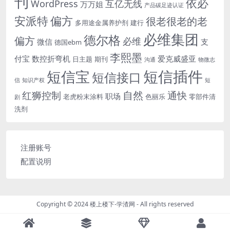
刊
依必
WordPress
互亿无线
万万姐
产品碳足迹认证
安派特
偏方
很老很老的老
多用途金属养护剂
建行
必维集团
德尔格
偏方
必维
微信
支
德国ebm
李熙墨
付宝
数控折弯机
爱克威盛亚
日主题
期刊
沟通
物微志
短信插件
短信宝
短信接口
信
知识产权
短
自然
红狮控制
通快
职场
老虎粉末涂料
色丽乐
零部件清
剧
洗剂
注册账号
配置说明
Copyright © 2024
楼上楼下-学渣网
- All rights reserved