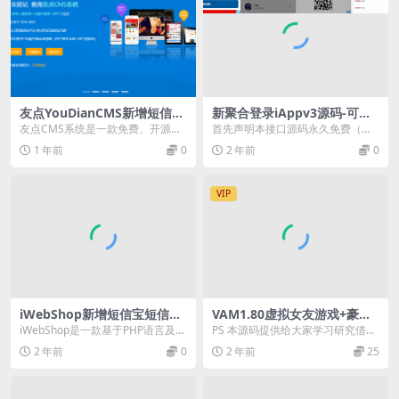
友点YouDianCMS新增短信宝
新聚合登录iAppv3源码-可获
短信插件【更新至V9.5.21】
取QQ账号名称-免签QQ互联
友点CMS系统是一款免费、开源、
首先声明本接口源码永久免费（懒
轻便、安全、专业建站、PC+手机
得写收费），前面旧版的接口都是
1 年前
0
2 年前
0
+微官网+小程序...
调用 QQ 互联接口...
VIP
iWebShop新增短信宝短信插
VAM1.80虚拟女友游戏+豪华
件及安装说明【更新至V5.1
整合汉化版+游戏本体98G+30
iWebShop是一款基于PHP语言及M
PS 本源码提供给大家学习研究借鉴
1】
0G资源包一共400G+支持VR
YSQL数据库开发的B2B2C多用户商
美工之用，请勿用于商业和非法用
2 年前
0
2 年前
25
城...
途，无任何技术支...