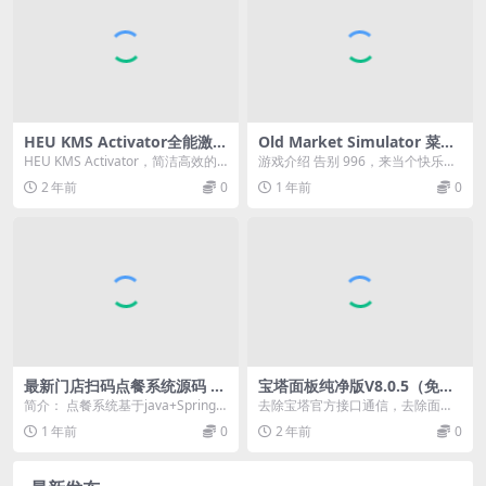
HEU KMS Activator全能激活
Old Market Simulator 菜市
神器
场模拟器 v1.5.5 正式中文版
HEU KMS Activator，简洁高效的
游戏介绍 告别 996，来当个快乐的
全能 KMS/OEM 激活工具， ...
菜贩子吧！在《菜市场模拟器》中
2 年前
0
1 年前
0
体验一个充满烟...
最新门店扫码点餐系统源码 小
宝塔面板纯净版V8.0.5（免费
程序点餐系统 点餐APP uniap
使用所有插件）
简介： 点餐系统基于java+SpringB
去除宝塔官方接口通信，去除面板
p多端接入
oot+element-plus+u...
强制绑定账号。 免费提升为企业会
1 年前
0
2 年前
0
员，免费使用软件商...