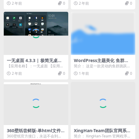
5.7】
BeamNG采用最真实的物理引擎开
将成为您轻松建站的利器。 采用X
2 年前
0
2 年前
0
发并发行的模拟...
ML名字...
一无桌面 4.3.3 | 极简无桌面
WordPress主题美化 鱼群跳
启动器，轻量高效
跃动画区块
【应用名称】：一无桌面 【应用版
简介： 这是一款灵动的鱼群跳跃W
本】：4.3.3 【应用大小】：2.1M
ordPress区块，采用JS技术，通过c
2 年前
0
1 年前
0
【适用...
anv...
360壁纸尝鲜版-单html文件可
XingHan-Team团队官网系统
运营1.3版
源码 全开源
360壁纸官方接口，永远不会到
简介： XingHan-Team 官网程序是