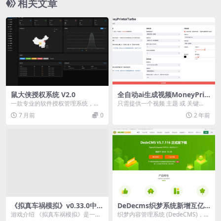
相关文章
鼠大侠授权系统 V2.0
全自动ai生成视频MoneyPrin
terTurbo源码
一款专业的软件授权管理系统，支
只需提供一个视频 主题 或 关键
持多软件管理、卡密授权、设备绑
词，就可以全自动生成视频文案、
7 月前
0
2 年前
定、在线监控等功能。...
视频素材、视频字幕...
《拟真车祸模拟》v0.33.0中文
DeDecms织梦系统新增互亿
版
无线短信插件及安装说明【V
游戏介绍 《拟真车祸模拟》是一款
织梦内容管理系统 (DedeCMS)，它