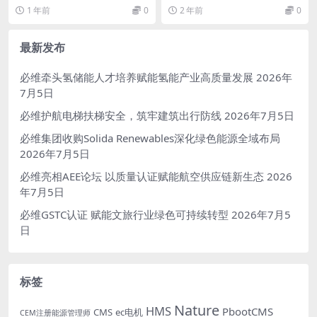
期。这个版本是之前还没构思好要
一个现代化的企业官网管理系统，
1 年前
0
2 年前
0
写成什么样子，就先把...
由星涵...
最新发布
必维牵头氢储能人才培养赋能氢能产业高质量发展
2026年
7月5日
必维护航电梯扶梯安全，筑牢建筑出行防线
2026年7月5日
必维集团收购Solida Renewables深化绿色能源全域布局
2026年7月5日
必维亮相AEE论坛 以质量认证赋能航空供应链新生态
2026
年7月5日
必维GSTC认证 赋能文旅行业绿色可持续转型
2026年7月5
日
标签
Nature
HMS
PbootCMS
CMS
ec电机
CEM注册能源管理师