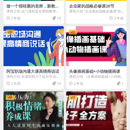
做一个很哇塞的老师，新教师
企业家的战略必修课20节
快速成长-边疆小白杨
课程介绍 这门课程旨在帮助教师快
课程介绍 “企业家的战略必修课”包
速成长，成为备受学生喜爱的优秀
含20节精华课程，专为企业家和管
2 年前
10
2 年前
教师。学员将学习教...
理者设计。课程...
VIP
VIP
阿宝职场沟通大课高情商说话
头像插画基础+小动物插画课
课程介绍 本课程致力于提升学员的
课程介绍 《头像插画基础+小动物
职场沟通技巧和情商，包括有效沟
插画课》专为插画爱好者设计，涵
2 年前
10
2 年前
1
通、情绪管理、人际...
盖头像设计与小动物...
VIP
VIP