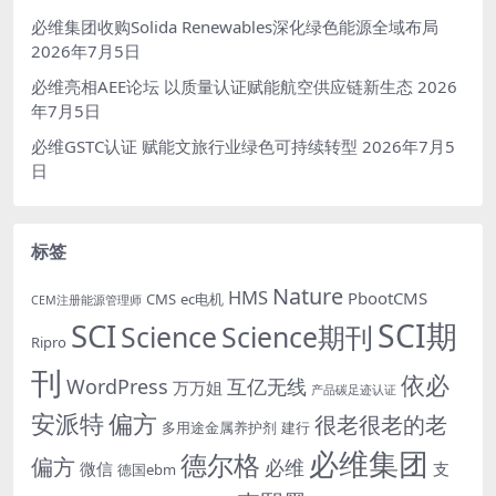
必维集团收购Solida Renewables深化绿色能源全域布局
2026年7月5日
必维亮相AEE论坛 以质量认证赋能航空供应链新生态
2026
年7月5日
必维GSTC认证 赋能文旅行业绿色可持续转型
2026年7月5
日
标签
Nature
HMS
PbootCMS
CMS
ec电机
CEM注册能源管理师
SCI期
SCI
Science
Science期刊
Ripro
刊
依必
WordPress
互亿无线
万万姐
产品碳足迹认证
安派特
偏方
很老很老的老
多用途金属养护剂
建行
必维集团
德尔格
偏方
必维
微信
支
德国ebm