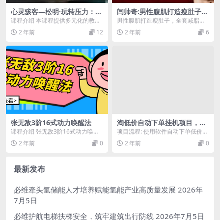
心灵骇客—松明·玩转压力：积
闫帅奇:男性腹肌打造瘦肚子全
极情绪养成课
方案
课程介绍 本课程提供多元化的教育
男性腹肌打造瘦肚子，全套减脂增
内容，帮助用户学习如何应对压
肌方案 课程介绍 本课程提供男性腹
2 年前
12
2 年前
6
力、培养积极情绪。涵...
肌打造和瘦肚子的...
张无敌3阶16式动力唤醒法
淘低价自动下单挂机项目，号
称日赚500+【自动脚本+详细
课程介绍 张无敌3阶16式动力唤醒
项目流程: 使用软件自动下单低价产
教程】
法课程，通过独特的身体运动与呼
品(0-0.6)，然后邮寄到合作的快递
2 年前
0
2 年前
0
吸技巧，帮助学员...
点。快递...
最新发布
必维牵头氢储能人才培养赋能氢能产业高质量发展
2026年
7月5日
必维护航电梯扶梯安全，筑牢建筑出行防线
2026年7月5日