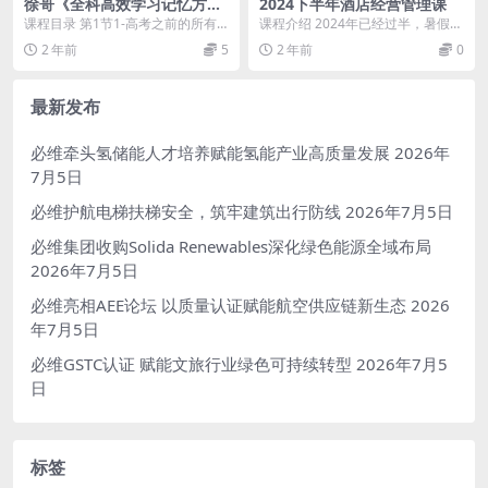
徐哥《全科高效学习记忆方
2024下半年酒店经营管理课
法》
课程目录 第1节1-高考之前的所有
课程介绍 2024年已经过半，暑假不
考试，拼的都是记忆力.mp4 第2节
如预期，这意味着什么?意味着酒店
2 年前
5
2 年前
0
2-为什么...
经营已经到了...
最新发布
必维牵头氢储能人才培养赋能氢能产业高质量发展
2026年
7月5日
必维护航电梯扶梯安全，筑牢建筑出行防线
2026年7月5日
必维集团收购Solida Renewables深化绿色能源全域布局
2026年7月5日
必维亮相AEE论坛 以质量认证赋能航空供应链新生态
2026
年7月5日
必维GSTC认证 赋能文旅行业绿色可持续转型
2026年7月5
日
标签