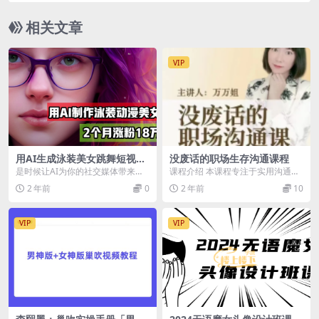
相关文章
VIP
用AI生成泳装美女跳舞短视
没废话的职场生存沟通课程
频，2个月涨粉18万，多种变
是时候让AI为你的社交媒体带来颠
课程介绍 本课程专注于实用沟通技
现月收益万元
覆性的变化了！你只需搬运时下火
巧，帮助学员在职场中准确、简洁
2 年前
0
2 年前
10
爆的海外美女跳舞视...
地表达观点。学员将...
VIP
VIP