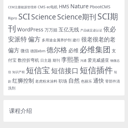
Nature
HMS
PbootCMS
CMS
ec电机
CEM注册能源管理师
SCI期
SCI
Science
Science期刊
Ripro
刊
依必
WordPress
互亿无线
万万姐
产品碳足迹认证
安派特
偏方
很老很老的老
多用途金属养护剂
建行
必维集团
德尔格
偏方
必维
微信
支
德国ebm
李熙墨
付宝
数控折弯机
爱克威盛亚
日主题
期刊
沟通
物微志
短信插件
短信宝
短信接口
信
知识产权
短
自然
红狮控制
通快
职场
老虎粉末涂料
色丽乐
零部件清
剧
洗剂
课程介绍