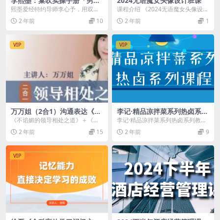
李熙墨：巢吹实操手册「男神
2024无语魔女头像设计班课
版+女神版」-【爱经课堂】
熙墨爱经特约导师李心予，用双性
课程介绍 《2024无语魔女头像设计
别视角，从理论到实践，让你轻松
班课》专为插画师与设计爱好者设
2 年前
10
2 年前
1
解锁巢吹秘诀，探索隐...
计，深入探讨无...
VIP
VIP
万万姐（2合1）沟通表达《没
李记·精品凉拌菜系列热卤系列
废话的职场沟通课》+与领导
教程
《不谄媚的领导相处之道》＋《没
李记·精品凉拌菜系列热卤系列教
相处《不谄媚的领导相处之
废话的职场沟通课》 课程介绍 这门
程，想小本创业，想学习凉拌菜的
2 年前
15
2 年前
9
道》
课程结合沟通表达...
进 课程介绍 课程来...
VIP