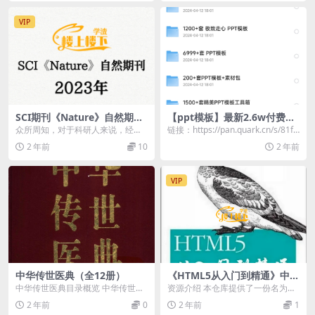
VIP
SCI期刊《Nature》自然期刊
【ppt模板】最新2.6w付费PP
2023年合订本合集周刊高清无
T模板73.4gb
众所周知，对于科研人来说，经常
链接：https://pan.quark.cn/s/81f7
水印PDF 原版外刊
阅读一些优质期刊，无论是了解最
ed02a306
2 年前
10
2 年前
新科研动向，还是对论...
VIP
中华传世医典（全12册）
《HTML5从入门到精通》中文
学习教程PDF
中华传世医典目录概览 中华传世医
资源介绍 本仓库提供了一份名为
典内容丰富多样，涵盖了广泛的医
《HTML5从入门到精通》中文学习
2 年前
0
2 年前
1
学领域。首先，医经...
教程的PDF文件...