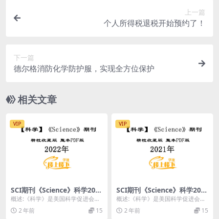
上一篇
个人所得税退税开始预约了！
下一篇
德尔格消防化学防护服，实现全方位保护
相关文章
VIP
VIP
SCI期刊《Science》科学202
SCI期刊《Science》科学202
2年全年精校收藏版周刊高清
1年全年精校收藏版周刊高清
概述:《科学》是美国科学促进会的
概述:《科学》是美国科学促进会的
无水印PDF 原版外刊
无水印PDF 原版外刊
学术期刊，被认为是世界上最负盛
学术期刊，被认为是世界上最负盛
2 年前
15
2 年前
15
名的科学期刊之一。...
名的科学期刊之一。...