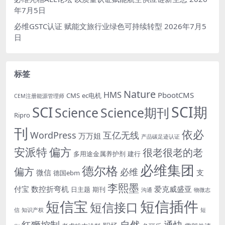
年7月5日
必维GSTC认证 赋能文旅行业绿色可持续转型
2026年7月5
日
标签
Nature
HMS
PbootCMS
CMS
ec电机
CEM注册能源管理师
SCI期
SCI
Science
Science期刊
Ripro
刊
依必
WordPress
互亿无线
万万姐
产品碳足迹认证
安派特
偏方
很老很老的老
多用途金属养护剂
建行
必维集团
德尔格
偏方
必维
微信
支
德国ebm
李熙墨
付宝
数控折弯机
爱克威盛亚
日主题
期刊
沟通
物微志
短信插件
短信宝
短信接口
信
知识产权
短
自然
红狮控制
通快