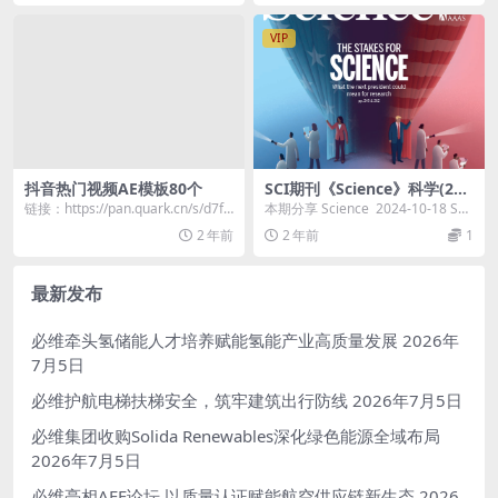
VIP
抖音热门视频AE模板80个
SCI期刊《Science》科学(202
4-10-18)精校收藏版周刊高清
链接：https://pan.quark.cn/s/d7f8
本期分享 Science 2024-10-18 SCI
无水印PDF 原版外刊
e867deef
期刊《Science》科...
2 年前
2 年前
1
最新发布
必维牵头氢储能人才培养赋能氢能产业高质量发展
2026年
7月5日
必维护航电梯扶梯安全，筑牢建筑出行防线
2026年7月5日
必维集团收购Solida Renewables深化绿色能源全域布局
2026年7月5日
必维亮相AEE论坛 以质量认证赋能航空供应链新生态
2026