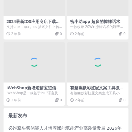
2024最新IOS应用商店下载页
密小助app 超多的撩妹话术
源码 支持一键跳转设置双端a
支持 apk，ipa，ios 描述文件上传
一款收录 20W+ 撩妹话术的聊天小
pp
分发下载网站自适应 PC+ 手机自适
助手，集合可搜索恋爱话术， 套路
2 年前
0
2 年前
0
应...
惯例与聊天实...
iWebShop新增短信宝短信插
有趣幽默彩虹屁文案工具微信
件及安装说明【更新至V5.1
小程序源码 朋友圈文案生成小
iWebShop是一款基于PHP语言及M
有趣幽默彩虹屁文案生成工具小程
1】
程序源码
YSQL数据库开发的B2B2C多用户商
序源码 此文案小程序主要功能为分
2 年前
0
2 年前
0
城...
享各种有趣幽默的文...
最新发布
必维牵头氢储能人才培养赋能氢能产业高质量发展
2026年