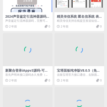
2024声音鉴定引流神器源码，
精灵传信系统 匿名信系统 表
完整可运转
白短信系统
声音鉴定引流神器源码，完整可运
精灵传信支持在线提交发送短信，
转，调用 wx 录音，自动判断声音
查看回复短信，在线购买额度，自
2 年前
0
2 年前
0
属性，输出结果，...
定义对接易支付，设置...
新聚合登录iAppv3源码-可获
宝塔面板纯净版V8.0.5（免费
取QQ账号名称-免签QQ互联
使用所有插件）
首先声明本接口源码永久免费（懒
去除宝塔官方接口通信，去除面板
得写收费），前面旧版的接口都是
强制绑定账号。 免费提升为企业会
2 年前
0
2 年前
0
调用 QQ 互联接口...
员，免费使用软件商...