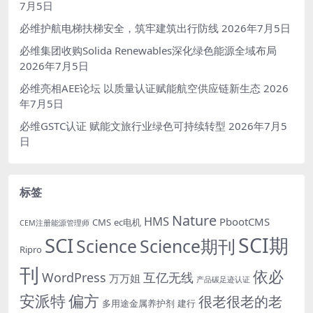
7月5日
必维护航电梯扶梯安全，筑牢建筑出行防线
2026年7月5日
必维集团收购Solida Renewables深化绿色能源全域布局
2026年7月5日
必维亮相AEE论坛 以质量认证赋能航空供应链新生态
2026
年7月5日
必维GSTC认证 赋能文旅行业绿色可持续转型
2026年7月5
日
标签
Nature
HMS
PbootCMS
CMS
ec电机
CEM注册能源管理师
SCI期
SCI
Science
Science期刊
Ripro
刊
依必
WordPress
互亿无线
万万姐
产品碳足迹认证
安派特
偏方
很老很老的老
多用途金属养护剂
建行